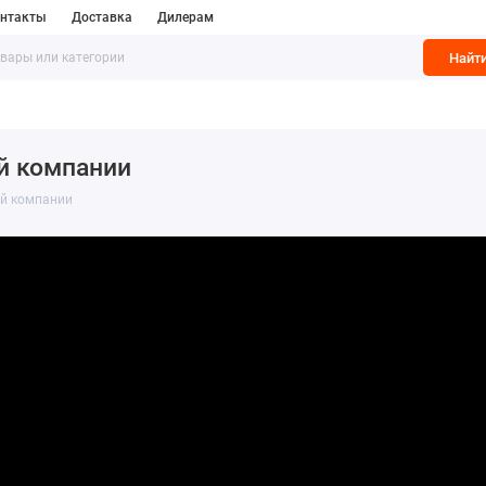
нтакты
Доставка
Дилерам
Найт
Мусорные контейнеры
Приствольные решетки
Раствор
й компании
ой компании