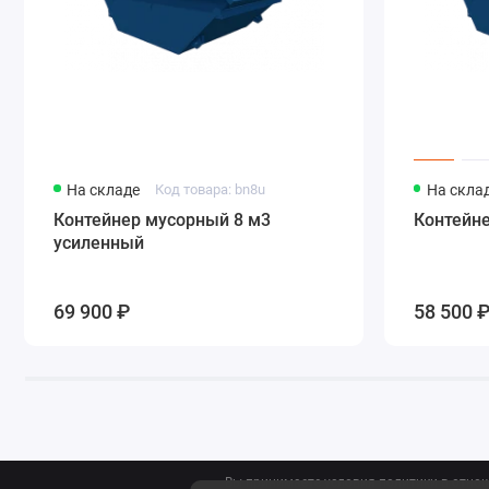
На складе
Код товара: bn8u
На скла
Контейнер мусорный 8 м3
Контейн
усиленный
69 900 ₽
58 500 
Вы принимаете условия политики в отно