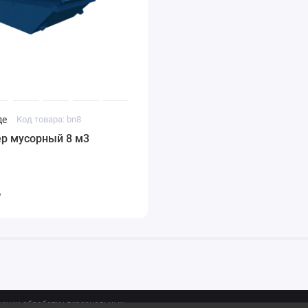
де
Код товара: bn8
ер мусорный 8 м3
₽
шении обработки персональных