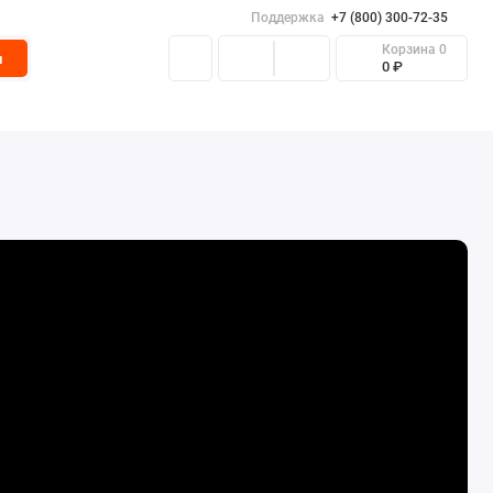
Поддержка
+7 (800) 300-72-35
Корзина
0
и
0 ₽
ные ящики
Скамейки уличные
Складские ящики