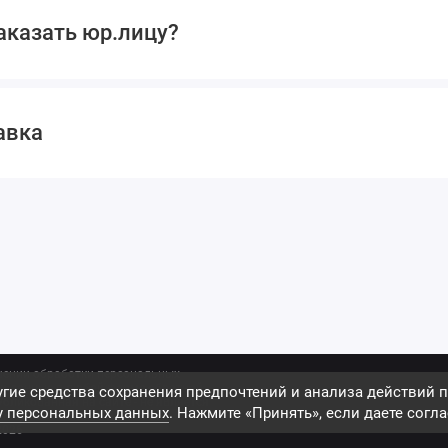
аказать юр.лицу?
авка
шении обработки персональных
ои данные в любой форме обратной
гие средства сохранения предпочтений и анализа действий п
бликованная на сайте - не является
у персональных данных
. Нажмите «Принять», если даете согла
ы. Сайт timzmk.ru является
2026