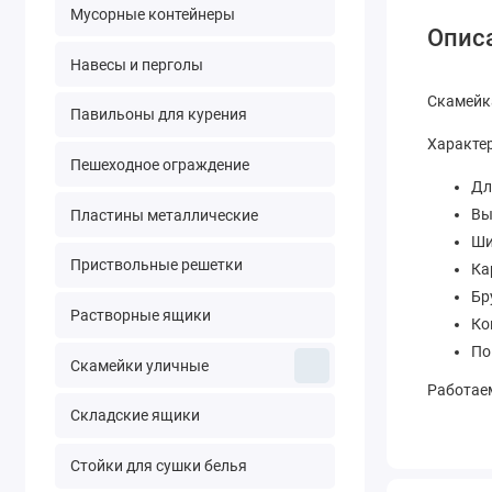
Мусорные контейнеры
Опис
Навесы и перголы
Скамейка
Павильоны для курения
Характе
Пешеходное ограждение
Дл
Вы
Пластины металлические
Ши
Приствольные решетки
Ка
Бр
Растворные ящики
Ко
По
Скамейки уличные
Работаем
Складские ящики
Стойки для сушки белья