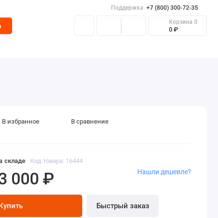
Поддержка
+7 (800) 300-72-35
Корзина
0
и
0 ₽
ные ящики
Скамейки уличные
Складские ящики
В избранное
В сравнение
а складе
Код товара: 16444
Нашли дешевле?
3 000 ₽
Купить
Быстрый заказ