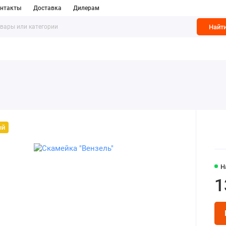
нтакты
Доставка
Дилерам
Найт
Мусорные контейнеры
Приствольные решетки
Раствор
ый
Н
1