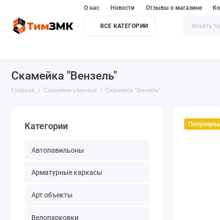
О нас
Новости
Отзывы о магазине
Ко
ВСЕ КАТЕГОРИИ
Автопавильоны
Велопарковки
Контейнерные площадки
Скамейка "Вензель"
Главная
Скамейки уличные
Скамейка "Вензель"
Популярн
Категории
Автопавильоны
Арматурные каркасы
Арт объекты
Велопарковки