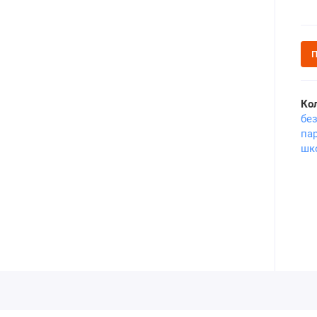
П
Ко
бе
па
шк