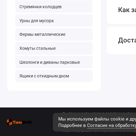
Стремянки колодцев
Как з
Урны для мусора
Фермы металлические
Дост
Хомуты стальные
Шезлонги и диваны парковые
Ящики с откидным дном
Вы принимаете условия политики в отно
данных каждый раз, когда оставляете св
Мы используем файлы cookie и дру
связи на сайте timzmk.ru Информация опу
Подробнее в
Согласие на обработк
публичной офертой. © Все права защищен
зарегистрированным торговым знаком., 